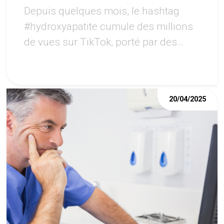
Depuis quelques mois, le hashtag
#hydroxyapatite cumule des millions
de vues sur TikTok, porté par des
créateurs vantant un sourire «
renforcé » sans fluor.
20/04/2025