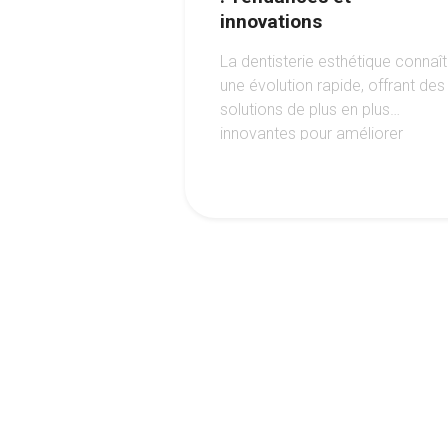
innovations
La dentisterie esthétique connaît
une évolution rapide, offrant des
solutions de plus en plus
innovantes pour améliorer
l'apparence du sourire.
1
2
3