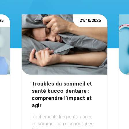
25
21/10/2025
Troubles du sommeil et
santé bucco-dentaire :
comprendre l’impact et
agir
Ronflements fréquents, apnée
du sommeil non diagnostiquée,