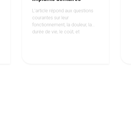
L’article répond aux questions
courantes sur leur
fonctionnement, la douleur, la
durée de vie, le coût, et
l’éligibilité au traitement, tout en
soulignant les avantages de
cette option moderne pour
retrouver un sourire harmonieux.
4
5