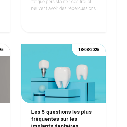
fatigue persistante : ces troubles
peuvent avoir des répercussions
importantes sur la santé de la
bouche.
25
13/08/2025
Les 5 questions les plus
fréquentes sur les
implants dentaires