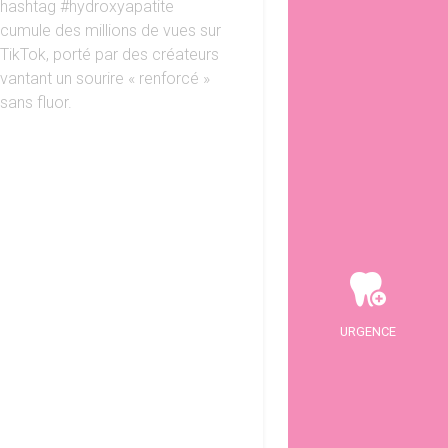
hashtag #hydroxyapatite
cumule des millions de vues sur
TikTok, porté par des créateurs
vantant un sourire « renforcé »
sans fluor.
URGENCE