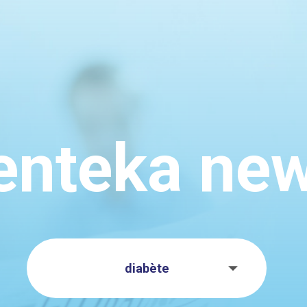
enteka ne
diabète