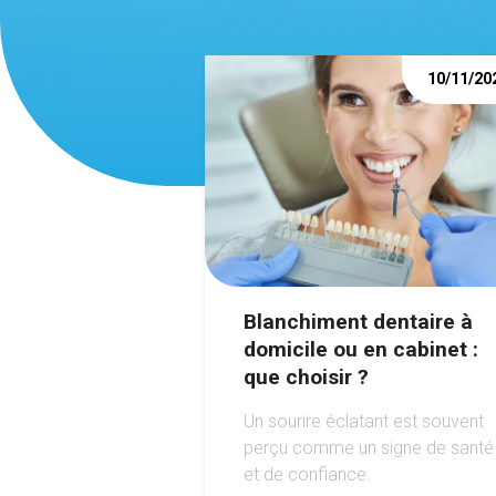
10/11/20
Blanchiment dentaire à
domicile ou en cabinet :
que choisir ?
Un sourire éclatant est souvent
perçu comme un signe de santé
et de confiance.