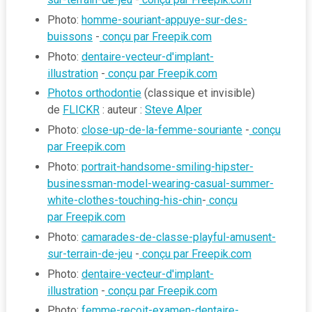
Photo:
homme-souriant-appuye-sur-des-
buissons
-
conçu par Freepik.com
Photo:
dentaire-vecteur-d'implant-
illustration
-
conçu par Freepik.com
Photos orthodontie
(classique et invisible)
de
FLICKR
: auteur :
Steve Alper
Photo:
close-up-de-la-femme-souriante
-
conçu
par Freepik.com
Photo:
portrait-handsome-smiling-hipster-
businessman-model-wearing-casual-summer-
white-clothes-touching-his-chin
-
conçu
par Freepik.com
Photo:
camarades-de-classe-playful-amusent-
sur-terrain-de-jeu
-
conçu par Freepik.com
Photo:
dentaire-vecteur-d'implant-
illustration
-
conçu par Freepik.com
Photo:
femme-recoit-examen-dentaire-