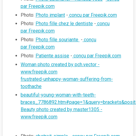
par Freepik.com
Photo:
Photo implant
-
conçu par Freepik.com
Photo:
Photo fille chez le dentiste
-
conçu
par Freepik.com
Photo:
Photo fille souriante
-
conçu
par Freepik.com
Photo:
Patiente assise
-
conçu par Freepik.com
Woman photo created by pch.vector -
www.freepik.com
frustrated-unhappy-woman-suffering-from-
toothache
beautiful-young-woman-with-teeth-
braces_7786892.htm#page=1&query=brackets&posit
Beauty photo created by master1305 -
www.freepik.com