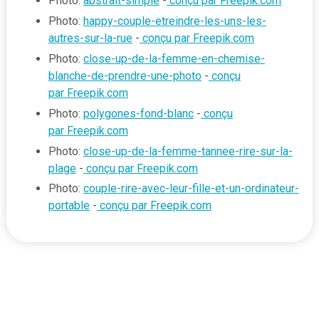
Photo:
abstrait-simple
-
conçu par Freepik.com
Photo:
happy-couple-etreindre-les-uns-les-
autres-sur-la-rue
-
conçu par Freepik.com
Photo:
close-up-de-la-femme-en-chemise-
blanche-de-prendre-une-photo
-
conçu
par Freepik.com
Photo:
polygones-fond-blanc
-
conçu
par Freepik.com
Photo:
close-up-de-la-femme-tannee-rire-sur-la-
plage
-
conçu par Freepik.com
Photo:
couple-rire-avec-leur-fille-et-un-ordinateur-
portable
-
conçu par Freepik.com