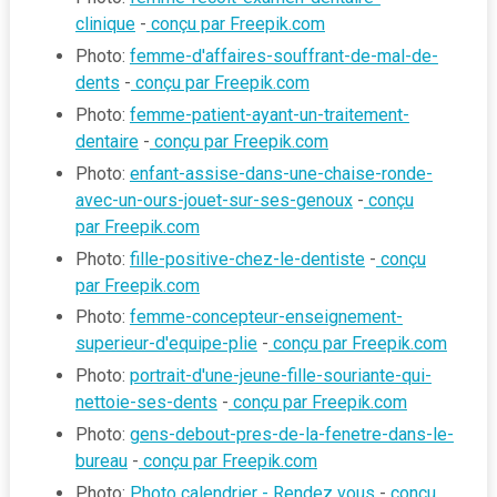
clinique
-
conçu par Freepik.com
Photo:
femme-d'affaires-souffrant-de-mal-de-
dents
-
conçu par Freepik.com
Photo:
femme-patient-ayant-un-traitement-
dentaire
-
conçu par Freepik.com
Photo:
enfant-assise-dans-une-chaise-ronde-
avec-un-ours-jouet-sur-ses-genoux
-
conçu
par Freepik.com
Photo:
fille-positive-chez-le-dentiste
-
conçu
par Freepik.com
Photo:
femme-concepteur-enseignement-
superieur-d'equipe-plie
-
conçu par Freepik.com
Photo:
portrait-d'une-jeune-fille-souriante-qui-
nettoie-ses-dents
-
conçu par Freepik.com
Photo:
gens-debout-pres-de-la-fenetre-dans-le-
bureau
-
conçu par Freepik.com
Photo:
Photo calendrier - Rendez vous
-
conçu