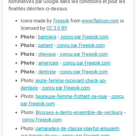
nominatives par Google dans les conditions et pour les
finalités décrites ci-dessus.
Icons made by
Freepik
from
www.flaticon.com
is
licensed by
CC 3.0 BY
Photo :
banniere
-
conçu par Freepik.com
Photo :
patient
-
conçu par Freepik.com
Photo :
cheveux
-
conçu par Freepik.com
Photo :
americain
-
conçu par Freepik.com
Photo :
dentiste
-
conçu par Freepik.com
Photo:
jeune-femme-recevant-check-up-
dentaire
-
conçu par Freepik.com
Photo:
heureuse-femme-frottant-sa-joue
-
conçu
par Freepik.com
Photo:
Brosses-a-dents-ensemble-de-vecteurs
-​
conçu Freepik.com
Photo:
camarades-de-classe-playful-amusent-
sur-terrain-de-jeu
-
conçu par Freepik.com